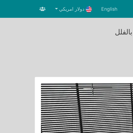
English
دولار امريكي
الفلل