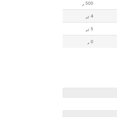
500
م
4
كم
5
كم
0
م