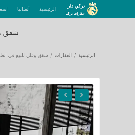
تركي دار
الرئيسية
أنطاليا
اسط
عقارات تركيا
شقق وف
الرئيسية
العقارات
شقق وفلل للبيع في انطا
Next
Previous