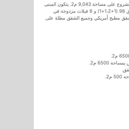
تم بناء المشروع على مساحة 9,043 م2. يتكون المبنى
من 8 طوابق، إجمالي عدد الشقق 98 (1+1،2+1) و 6 فيلات مزدوجة في
أنواع شقق مطبخ أمريكي وجميع الشقق مطلة على
ة 6500 م2.
قق.
م2.