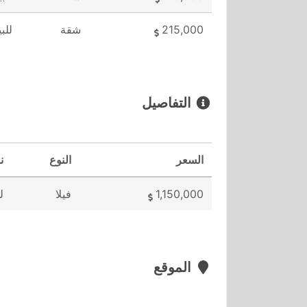
215,000
شقة
للبي
التفاصيل
السعر
النوع
ن
1,150,000
فيلا
ل
الموقع