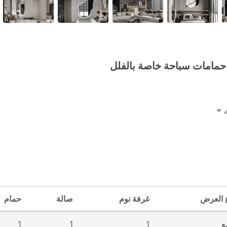
 العرض
غرفة نوم
صالة
حمام
ع
1
1
1