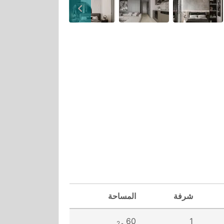
شرفة
المساحة
60
1
م2