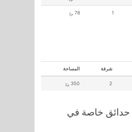
78
1
م2
شرفة
المساحة
350
2
م2
 حدائق خاصة في