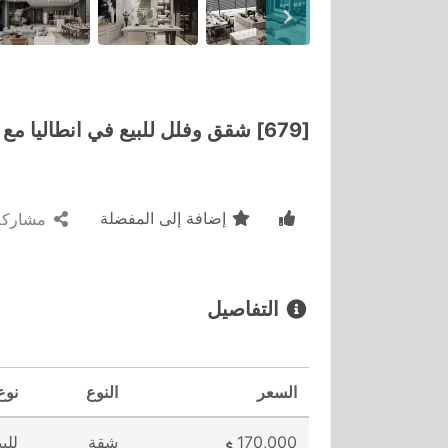
[679] شقق وفلل للبيع في انطاليا مع حمامات سباحة خاصة بالفلل
إضافة إلى المفضلة
مشاركة
التفاصيل
السعر
النوع
نوع
170,000
شقة
للبي