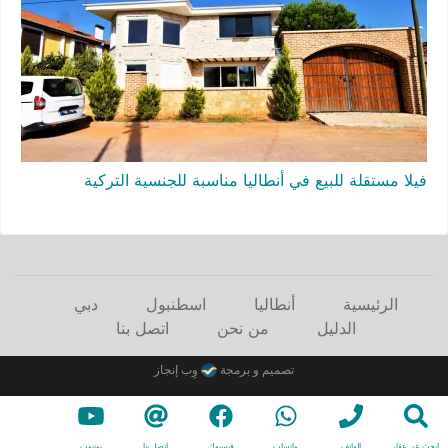
فيلا مستقلة للبيع في أنطاليا مناسبة للجنسية التركية
الرئيسية
أنطاليا
اسطنبول
دبي
الدليل
من نحن
اتصل بنا
تصميم و برمجة
وِب إنجاز
إبحث عن عقار
الهاتف
واتساب
فيسبوك
اتصل بنا
يوتيوب