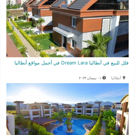
فلل للبيع في أنطاليا Dream Lara في أجمل مواقع أنطاليا
أنطاليا
٠١ نيسان ٢٠٢٣