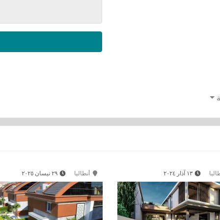
اليا
١٣ آذار ٢٠٢٤
أنطاليا
٢٩ نيسان ٢٠٢٥