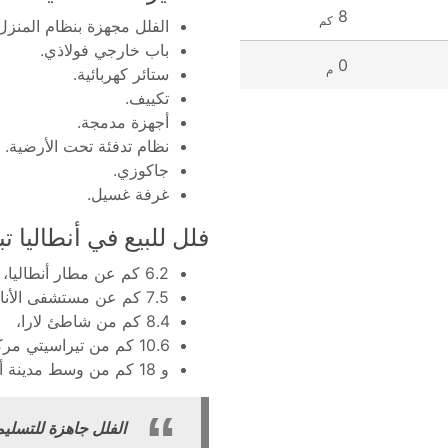
8
كم
الفلل مجهزة بنظام المنزل
باب خارجي فولاذي.
0
م
ستائر كهربائية.
تكييف.
أجهزة مدمجة.
نظام تدفئة تحت الأرضية.
جاكوزي.
غرفة غسيل.
فلل للبيع في أنطاليا
تب
6.2 كم عن مطار أنطاليا،
7.5 كم عن مستشفى الأناضول،
8.4 كم من شاطئ لارا،
10.6 كم من تيراسيتي مركز تسوق(AVM).
و 18 كم من وسط مدينة أنطاليا.
الفلل جاهزة للتسليم