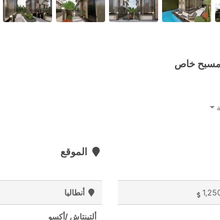
الموقع
1,25
أنطاليا
ألتينتاش /أكسو