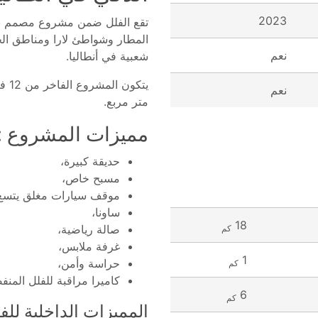
2023
تقع الفلل ضمن مشروع مصمم بأنا
المطار وشواطئ لارا ومناطق الحي
نعم
شعبية في أنطاليا.
نعم
متر مربع.
مميزات المشروع :
حديقة كبيرة،
مسبح خاص،
موقف سيارات مغلق يتسع 
ساونا،
18
صالة رياضية،
كم
غرفة ملابس،
1
حراسة وأمن،
كم
كاميرا مراقبة للفلل المن
6
كم
المميزات الداخلية للفل