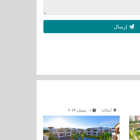
إرسال
أنطاليا
٠١ نيسان ٢٠٢٣