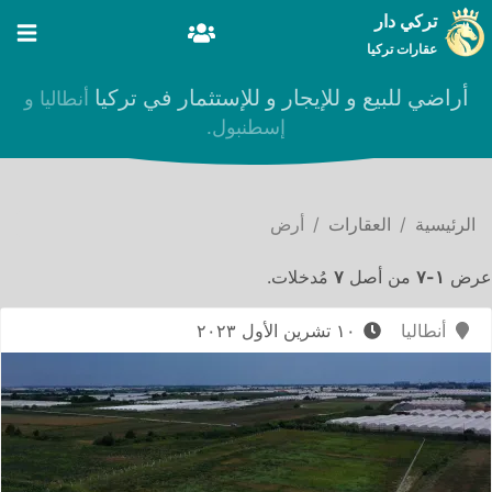
تركي دار
عقارات تركيا
أراضي للبيع و للإيجار و للإستثمار في تركيا
أنطاليا و
إسطنبول.
الرئيسية
العقارات
أرض
عرض
١-٧
من أصل
٧
مُدخلات.
أنطاليا
١٠ تشرين الأول ٢٠٢٣