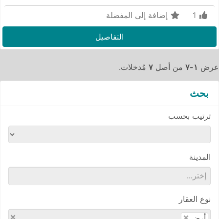
1
إضافة إلى المفضلة
التفاصيل
عرض
١-٧
من أصل
٧
مُدخلات.
بحث
ترتيب بحسب
المدينة
نوع العقار
×
×
أرض