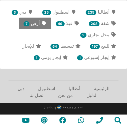
أنطاليا
اسطنبول
دبي
3
25
235
شقة
فيلا
أرض
7
49
208
محل تجاري
2
للبيع
تقسيط
للإيجار
64
197
إيجار إسبوعي
إيجار يومي
1
1
الرئيسية
أنطاليا
اسطنبول
دبي
الدليل
من نحن
اتصل بنا
تصميم و برمجة
وِب إنجاز