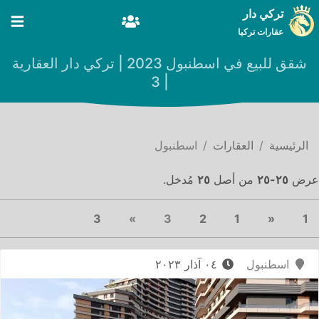
تركي دار
عقارات تركيا
شقق للبيع في اسطنبول 2023 | تركي دار العقارية
| 3
الرئيسية
العقارات
اسطنبول
عرض
٢٥-٢٥
من أصل
٢٥
مُدخل.
Next
(current)
Previous
3
»
3
2
1
«
1
اسطنبول
٠٤ آذار ٢٠٢٣