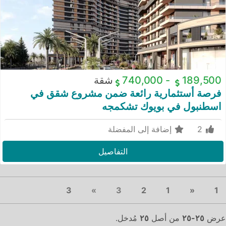
189,500
-
740,000
شقة
فرصة أستثمارية رائعة ضمن مشروع شقق في
اسطنبول في بويوك تشكمجه
2
إضافة إلى المفضلة
التفاصيل
Next
(current)
Previous
3
»
3
2
1
«
1
عرض
٢٥-٢٥
من أصل
٢٥
مُدخل.