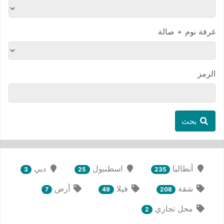
غرفة نوم + صالة
الرمز
بحث
أنطاليا
اسطنبول
دبي
3
25
235
شقة
فيلا
أرض
7
49
208
محل تجاري
2