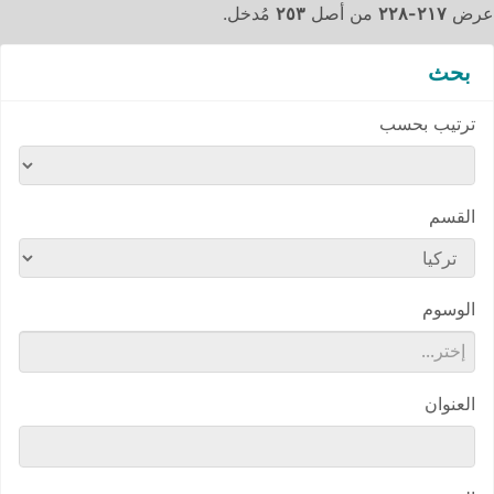
عرض
٢١٧-٢٢٨
من أصل
٢٥٣
مُدخل.
بحث
ترتيب بحسب
القسم
الوسوم
العنوان