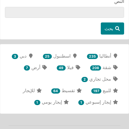
النص
بحث
أنطاليا
اسطنبول
دبي
3
25
235
شقة
فيلا
أرض
7
49
208
محل تجاري
2
للبيع
تقسيط
للإيجار
64
197
إيجار إسبوعي
إيجار يومي
1
1