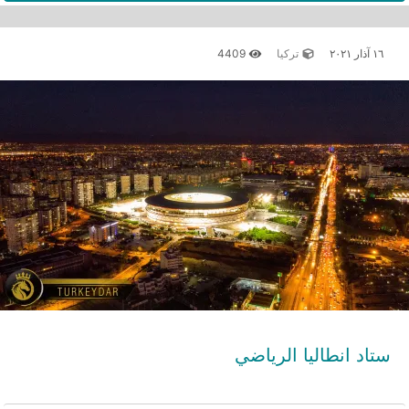
١٦ آذار ٢٠٢١
تركيا
4409
ستاد انطاليا الرياضي