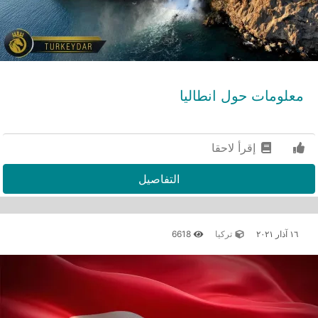
معلومات حول انطاليا
إقرأ لاحقا
التفاصيل
١٦ آذار ٢٠٢١
تركيا
6618