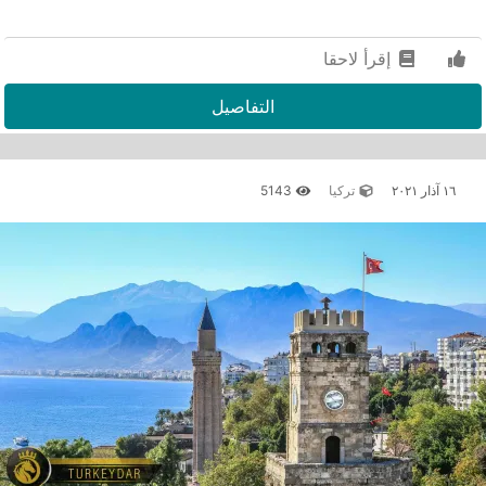
إقرأ لاحقا
التفاصيل
١٦ آذار ٢٠٢١
تركيا
5143