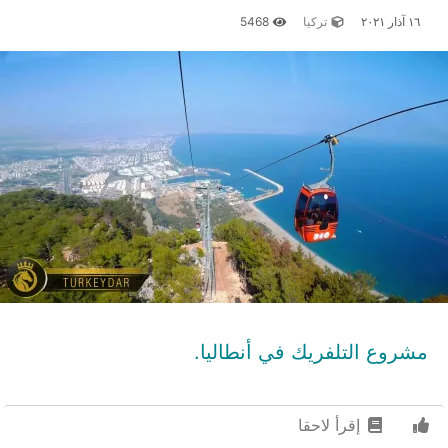
١٦ آذار ٢٠٢١
تركيا
5468
مشروع التلفريك في أنطاليا.
إقرأ لاحقا