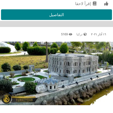
إقرأ لاحقا
التفاصيل
١٦ آذار ٢٠٢١
تركيا
5169