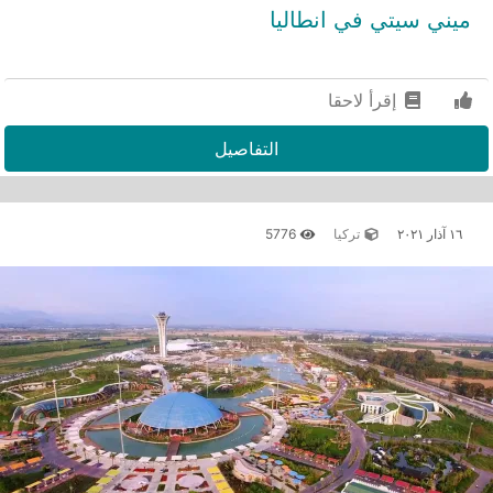
ميني سيتي في انطاليا
إقرأ لاحقا
التفاصيل
١٦ آذار ٢٠٢١
تركيا
5776