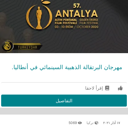
مهرجان البرتقالة الذهبية السينمائي في أنطاليا.
إقرأ لاحقا
التفاصيل
١٧ آذار ٢٠٢١
تركيا
5069