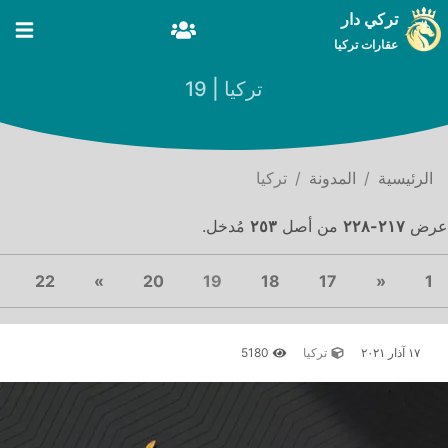
تركي دار
عقارات تركيا
تركيا | 19
الرئيسية
المدونة
تركيا
عرض
٢١٧-٢٢٨
من أصل
٢٥٣
مُدخل.
Next
(current)
Previous
22
»
20
19
18
17
«
1
١٧ آذار ٢٠٢١
تركيا
5180