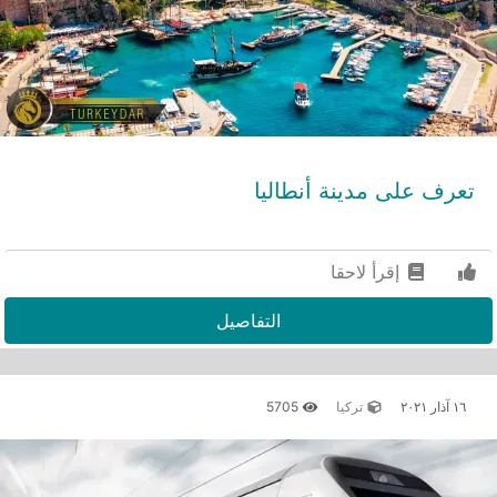
تعرف على مدينة أنطاليا
إقرأ لاحقا
التفاصيل
١٦ آذار ٢٠٢١
تركيا
5705