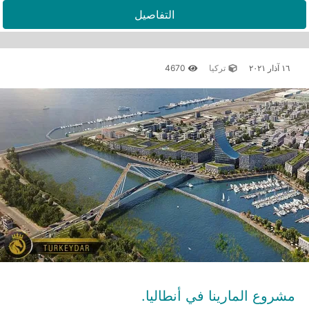
التفاصيل
١٦ آذار ٢٠٢١
تركيا
4670
مشروع المارينا في أنطاليا.