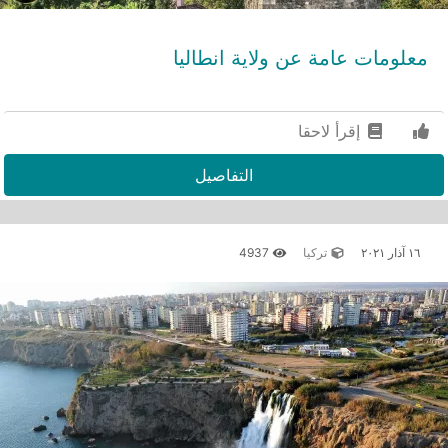
معلومات عامة عن ولاية انطاليا
إقرأ لاحقا
التفاصيل
١٦ آذار ٢٠٢١
تركيا
4937