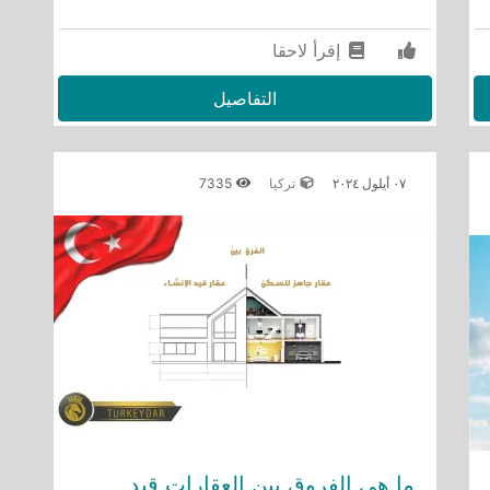
إقرأ لاحقا
التفاصيل
٠٧ أيلول ٢٠٢٤
تركيا
7335
ما هي الفروق بين العقارات قيد