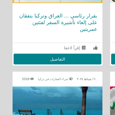
بقرار رئاسي ... العراق وتركيا يتفقان
على إلغاء تأشيرة السفر لفئتين
عمريتين
إقرأ لاحقا
التفاصيل
١٦ شباط ٢٠٢٤
شراء العقارات في تركيا
3529