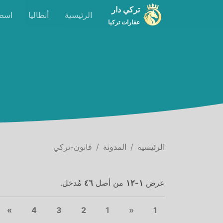
تركي دار
الرئيسية
أنطاليا
اسط
عقارات تركيا
الرئيسية
المدونة
قانون-تركي
عرض
١-١٢
من أصل
٤٦
مُدخل.
xt
Previous
(current)
»
4
3
2
1
«
1