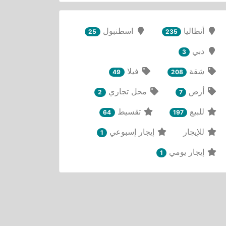
أنطاليا
اسطنبول
25
235
دبي
3
شقة
فيلا
49
208
أرض
محل تجاري
2
7
للبيع
تقسيط
64
197
للإيجار
إيجار إسبوعي
1
إيجار يومي
1