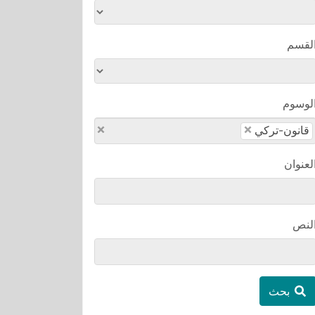
لقسم
لوسوم
×
×
قانون-تركي
لعنوان
لنص
بحث