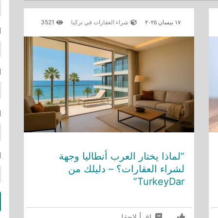
١٧ نيسان ٢٠٢٥
شراء العقارات في تركيا
3521
ا
ا
ا
“لماذا يختار العرب أنطاليا وجهة
ا
لشراء العقارات؟ – دليلك من
TurkeyDar”
إقرأ لاحقا