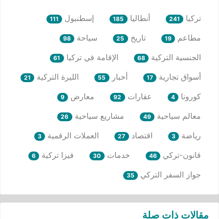
تركيا
أنطاليا
إسطنبول
111
185
241
مطاعم
تاريخ
سياحة
98
25
19
الجنسية التركية
الإقامة في تركيا
61
68
أسواق تجارية
أخبار
الليرة التركية
21
55
17
كورونا
عقارات
معارض
9
92
4
معالم سياحية
مشاريع سياحية
26
49
رياضة
اقتصاد
العملات الرقمية
3
27
3
قانون-تركي
خدمات
فيزا تركية
6
30
46
جواز السفر التركي
35
مقالات ذات صلة