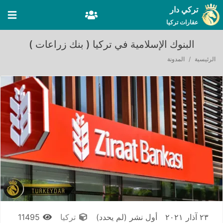
تركي دار
عقارات تركيا
البنوك الإسلامية في تركيا ( بنك زراعات )
الرئيسية
المدونة
٢٣ آذار ٢٠٢١
أول نشر
(لم يحدد)
تركيا
11495