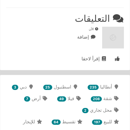
التعليقات
الأن
إضافة
إقرأ لاحقا
أنطاليا
اسطنبول
دبي
3
25
235
شقة
فيلا
أرض
7
49
208
محل تجاري
2
للبيع
تقسيط
للإيجار
64
197