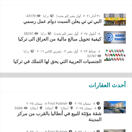
٣١ آذار ٢٠٢١
أول نشر
(لم يحدد)
تركيا
43179
البي تي تي يعلن السبت دوام عمل رسمي
٠٥ أيلول ٢٠٢٤
أول نشر
(لم يحدد)
تركيا
38291
كيفية تحويل مبالغ مالية من العراق الى تركيا
٠٨ شباط ٢٠٢٣
أول نشر ٠٣ تشرين الثاني ٢٠١٦
تركيا
32747
الجنسيات العربية التي يحق لها التملك في تركيا
أحدث العقارات
٠٨ نيسان ٢٠٢٥
First Publish ٠٨ نيسان ٢٠٢٥
٠٨ نيسان ٢٠٢٥
أنطاليا
أنطاليا
أنطاليا
5996
شقة مؤثثة للبيع في أنطاليا بالقرب من مركز
المدينة
٠٧ نيسان ٢٠٢٥
First Publish ٠٧ نيسان ٢٠٢٥