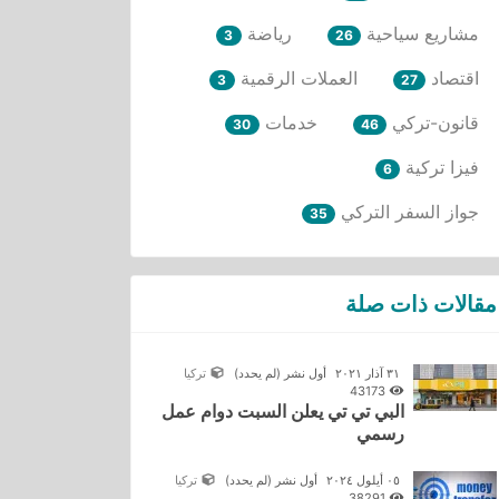
مشاريع سياحية
رياضة
3
26
اقتصاد
العملات الرقمية
3
27
قانون-تركي
خدمات
30
46
فيزا تركية
6
جواز السفر التركي
35
مقالات ذات صلة
٣١ آذار ٢٠٢١
أول نشر
(لم يحدد)
تركيا
43173
البي تي تي يعلن السبت دوام عمل
رسمي
٠٥ أيلول ٢٠٢٤
أول نشر
(لم يحدد)
تركيا
38291