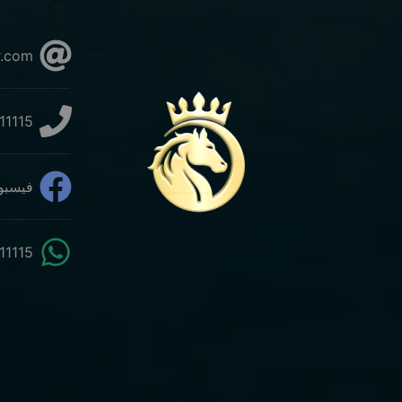
info@turkeydar.com
11115
فيسبو
11115