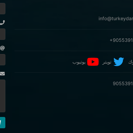
+9055391
ك
تويتر
يوتيوب
9055391