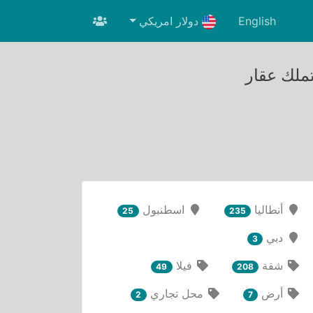
English
دولار امريكي
تملك عقار
أنطاليا
اسطنبول
25
235
دبي
3
شقة
فيلا
49
208
أرض
محل تجاري
2
7