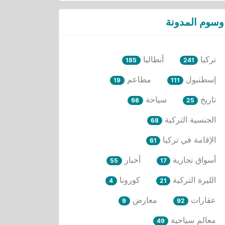
وسوم المدونة
تركيا
أنطاليا
185
241
إسطنبول
مطاعم
19
111
تاريخ
سياحة
98
25
الجنسية التركية
68
الإقامة في تركيا
61
أسواق تجارية
أخبار
55
17
الليرة التركية
كورونا
4
21
عقارات
معارض
9
92
معالم سياحية
49