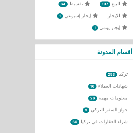
للبيع
تقسيط
64
197
للإيجار
إيجار إسبوعي
1
إيجار يومي
1
أقسام المدونة
تركيا
253
شهادات العملاء
16
معلومات مهمة
26
جواز السفر التركي
9
شراء العقارات في تركيا
66