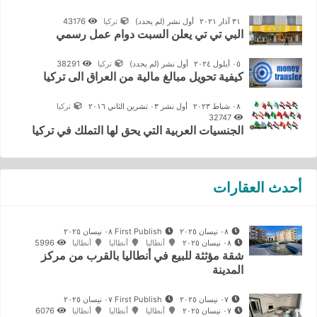
٣١ آذار ٢٠٢١
أول نشر
(لم يحدد)
تركيا
43176
البي تي تي يعلن السبت دوام عمل رسمي
٠٥ أيلول ٢٠٢٤
أول نشر
(لم يحدد)
تركيا
38291
كيفية تحويل مبالغ مالية من العراق الى تركيا
٠٨ شباط ٢٠٢٣
أول نشر ٠٣ تشرين الثاني ٢٠١٦
تركيا
32747
الجنسيات العربية التي يحق لها التملك في تركيا
أحدث العقارات
٠٨ نيسان ٢٠٢٥
First Publish ٠٨ نيسان ٢٠٢٥
٠٨ نيسان ٢٠٢٥
أنطاليا
أنطاليا
أنطاليا
5996
شقة مؤثثة للبيع في أنطاليا بالقرب من مركز
المدينة
٠٧ نيسان ٢٠٢٥
First Publish ٠٧ نيسان ٢٠٢٥
٠٧ نيسان ٢٠٢٥
أنطاليا
أنطاليا
أنطاليا
6076