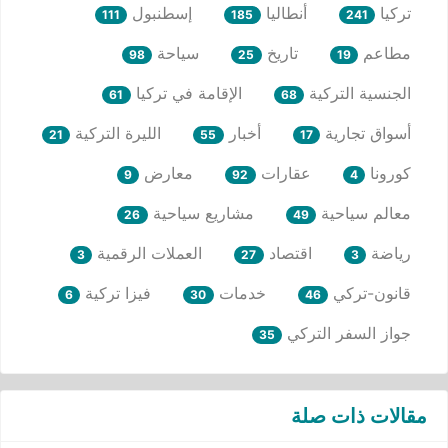
تركيا
أنطاليا
إسطنبول
111
185
241
مطاعم
تاريخ
سياحة
98
25
19
الجنسية التركية
الإقامة في تركيا
61
68
أسواق تجارية
أخبار
الليرة التركية
21
55
17
كورونا
عقارات
معارض
9
92
4
معالم سياحية
مشاريع سياحية
26
49
رياضة
اقتصاد
العملات الرقمية
3
27
3
قانون-تركي
خدمات
فيزا تركية
6
30
46
جواز السفر التركي
35
مقالات ذات صلة