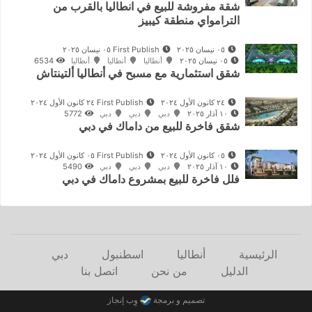
شقة مفروشة للبيع في انطاليا بالقرب من
الترامواي منطقة كيبيز
٠٥ نيسان ٢٠٢٥
First Publish ٠٥ نيسان ٢٠٢٥
٠٥ نيسان ٢٠٢٥
أنطاليا
أنطاليا
أنطاليا
6534
شقق استثمارية مع مسبح في أنطاليا ألتينتاش
٢٤ كانون الأول ٢٠٢٤
First Publish ٢٤ كانون الأول ٢٠٢٤
١٠ آذار ٢٠٢٥
دبي
دبي
دبي
5772
شقق فاخرة للبيع من داماك في دبي
٠٥ كانون الأول ٢٠٢٤
First Publish ٠٥ كانون الأول ٢٠٢٤
١٠ آذار ٢٠٢٥
دبي
دبي
دبي
5490
فلل فاخرة للبيع بمشروع داماك في دبي
الرئيسية
أنطاليا
اسطنبول
دبي
الدليل
من نحن
اتصل بنا
تصميم و برمجة
وِب إنجاز