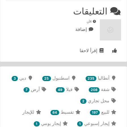
التعليقات
الأن
إضافة
إقرأ لاحقا
أنطاليا
اسطنبول
دبي
3
25
235
شقة
فيلا
أرض
7
49
208
محل تجاري
2
للبيع
تقسيط
للإيجار
64
197
إيجار إسبوعي
إيجار يومي
1
1