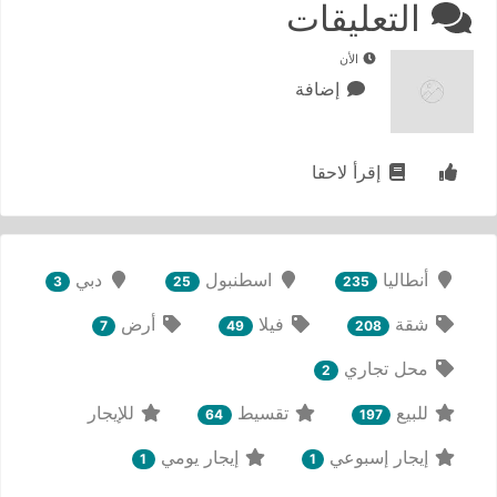
التعليقات
الأن
إضافة
إقرأ لاحقا
أنطاليا
اسطنبول
دبي
3
25
235
شقة
فيلا
أرض
7
49
208
محل تجاري
2
للبيع
تقسيط
للإيجار
64
197
إيجار إسبوعي
إيجار يومي
1
1