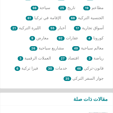
مطاعم
تاريخ
سياحة
98
25
19
الجنسية التركية
الإقامة في تركيا
61
68
أسواق تجارية
أخبار
الليرة التركية
21
55
17
كورونا
عقارات
معارض
9
92
4
معالم سياحية
مشاريع سياحية
26
49
رياضة
اقتصاد
العملات الرقمية
3
27
3
قانون-تركي
خدمات
فيزا تركية
6
30
46
جواز السفر التركي
35
مقالات ذات صلة