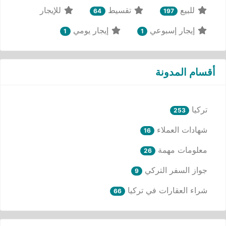
للبيع
تقسيط
للإيجار
64
197
إيجار إسبوعي
إيجار يومي
1
1
أقسام المدونة
تركيا
253
شهادات العملاء
16
معلومات مهمة
26
جواز السفر التركي
9
شراء العقارات في تركيا
66