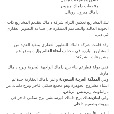
منتجعات داماك ميزون.
داماك ميزون رويال.
تلك المشاريع تعكس التزام شركة داماك بتقديم المشاريع ذات
الجودة العالية والتصاميم المبتكرة في صناعة التطوير العقاري
في دبي.
وقد قامت شركة داماك للتطوير العقاري بتنفيذ العديد من
المشاريع البارزة في مختلف
أنحاء العالم
وإليك بعض أهم
مشروعات الشركة:
ففي دولة
قطر
تم بناء برج داماك الواجهة البحرية وبرج داماك
مارينا.
وفي
المملكة العربية السعودية
وعبر داماك العقارية جدة تم
انشاء مشروع الجوهرة وهو مجمع سكني فاخر وبرج داماك من
باراماونت ريزيدنس الرياض.
وفي
لبنان
:هناك برج داماك فيرساتشي برج سكني فاخر في
بيروت بتصميم داخلي.
أما في
الأردن
:مشروع ذا هايتس مجتمع سكني فاخر في عمان.