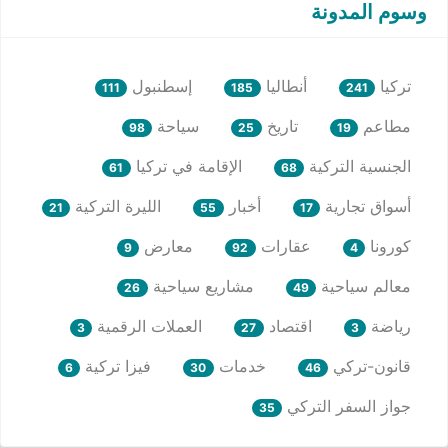
وسوم المدونة
تركيا
أنطاليا
إسطنبول
111
185
241
مطاعم
تاريخ
سياحة
98
25
19
الجنسية التركية
الإقامة في تركيا
61
68
أسواق تجارية
أخبار
الليرة التركية
21
55
17
كورونا
عقارات
معارض
9
92
4
معالم سياحية
مشاريع سياحية
26
49
رياضة
اقتصاد
العملات الرقمية
3
27
3
قانون-تركي
خدمات
فيزا تركية
6
30
46
جواز السفر التركي
35