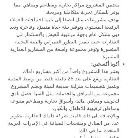
يتضمن المشروع مراكز تجارية ومطاعم ومقاهي مما
يوفر للسكان تجربة متكاملة ومريحة.
تهدف مشروعات مثل الصفا إلى تلبية احتياجات العملاء
الرفيعة المستوى وتوفير بيئة حياة متميزة وفاخرة وتعد
دبي بشكل عام وجهة مرغوبة للعيش والاستثمار في
العقارات حيث تتميز بالتطور العمراني والبنية التحتية
المتطورة وتوفر مجموعة واسعة من المشاريع العقارية
المتميزة.
أكويا أكسجين:
يعتبر هذا المشروع واحداً من أكبر مشاريع داماك
العقارية ويقع على بعد 25 دقيقة فقط من وسط المدينة
ويتميز بتصميمات منزلية صديقة للبيئة ويضم المشروع
مجموعة من المرافق والخدمات مثل السبا افضل نادي
للجولف ومقاهي مائية وأسواق تجارية ومطاعم متنوعة
ومناطق ترفيهية للأطفال والكبار.
وبالإضافة إلى ذلك قامت شركة داماك العقارية بتطوير
عدد من الفنادق ومنتجعات الضيافة في الإمارات العربية
المتحدة بما في ذلك:
فنادق ومنتجعات أيكون.