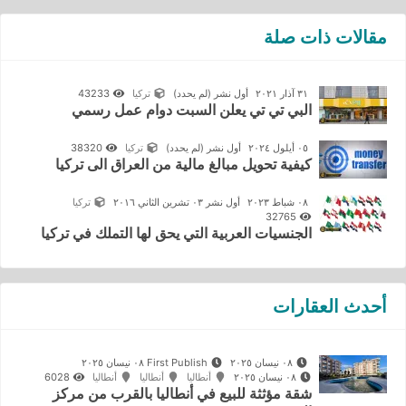
مقالات ذات صلة
٣١ آذار ٢٠٢١
أول نشر
(لم يحدد)
تركيا
43233
البي تي تي يعلن السبت دوام عمل رسمي
٠٥ أيلول ٢٠٢٤
أول نشر
(لم يحدد)
تركيا
38320
كيفية تحويل مبالغ مالية من العراق الى تركيا
٠٨ شباط ٢٠٢٣
أول نشر ٠٣ تشرين الثاني ٢٠١٦
تركيا
32765
الجنسيات العربية التي يحق لها التملك في تركيا
أحدث العقارات
٠٨ نيسان ٢٠٢٥
First Publish ٠٨ نيسان ٢٠٢٥
٠٨ نيسان ٢٠٢٥
أنطاليا
أنطاليا
أنطاليا
6028
شقة مؤثثة للبيع في أنطاليا بالقرب من مركز