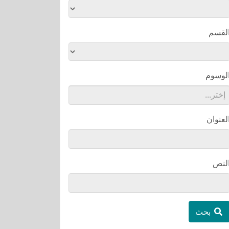
لقسم
لوسوم
لعنوان
لنص
بحث