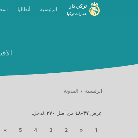
تركي دار
الرئيسية
أنطاليا
اسط
عقارات تركيا
الاقت
الرئيسية
المدونة
عرض
٣٧-٤٨
من أصل
٣٧٠
مُدخل.
xt
(current)
Previous
»
5
4
3
2
«
1