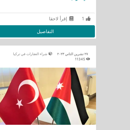
1
إقرأ لاحقا
التفاصيل
٢٧ تشرين الثاني ٢٠٢٣
شراء العقارات في تركيا
11345