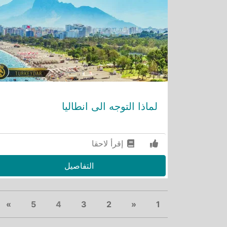
لماذا التوجه الى انطاليا
إقرأ لاحقا
التفاصيل
xt
(current)
Previous
»
5
4
3
2
«
1