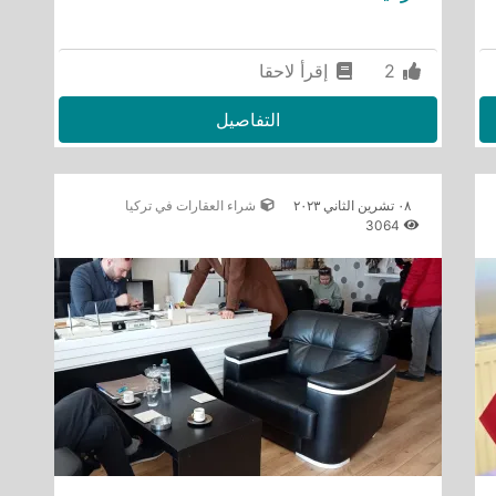
2
إقرأ لاحقا
التفاصيل
٠٨ تشرين الثاني ٢٠٢٣
شراء العقارات في تركيا
3064