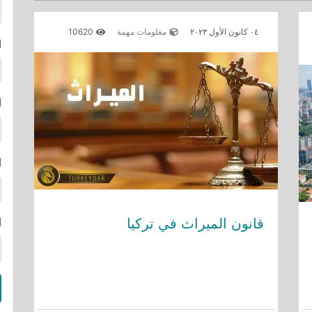
٠٤ كانون الأول ٢٠٢٣
معلومات مهمة
10620
ا
ا
ا
قانون الميراث في تركيا
ا