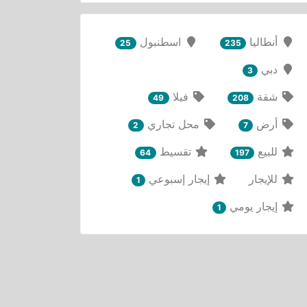
أنطاليا
اسطنبول
25
235
دبي
3
شقة
فيلا
49
208
أرض
محل تجاري
2
7
للبيع
تقسيط
64
197
للإيجار
إيجار إسبوعي
1
إيجار يومي
1